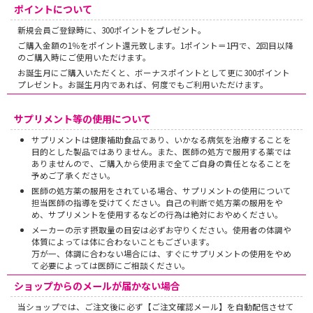
ポイントについて
新規会員ご登録時に、300ポイントをプレゼント。
ご購入金額の1％をポイント還元致します。1ポイント＝1円で、2回目以降
のご購入時にご使用いただけます。
お誕生月にご購入いただくと、ボーナスポイントとして更に300ポイント
プレゼント。お誕生月内であれば、何度でもご利用いただけます。
サプリメント等の使用について
サプリメントは健康補助食品であり、いかなる病気を治療することを
目的とした製品ではありません。また、医師の処方で服用する薬では
ありませんので、ご購入から使用まで全てご自身の責任となることを
予めご了承ください。
医師の処方薬の服用をされている場合、サプリメントの使用について
担当医師の指導を受けてください。自己の判断で処方薬の服用をや
め、サプリメントを使用するなどの行為は絶対におやめください。
メーカーの示す摂取量の目安は必ずお守りください。使用者の体調や
体質によっては体に合わないこともございます。
万が一、体調に合わない場合には、すぐにサプリメントの使用をやめ
て必要によっては医師にご相談ください。
ショップからのメールが届かない場合
当ショップでは、ご注文後に必ず【ご注文確認メール】を自動配信させて