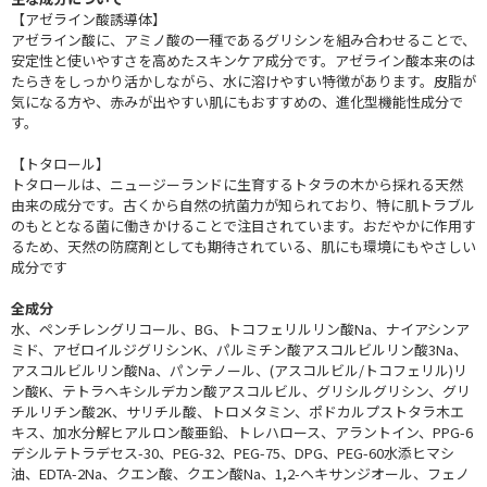
【アゼライン酸誘導体】
アゼライン酸に、アミノ酸の一種であるグリシンを組み合わせることで、
安定性と使いやすさを高めたスキンケア成分です。アゼライン酸本来のは
たらきをしっかり活かしながら、水に溶けやすい特徴があります。皮脂が
気になる方や、赤みが出やすい肌にもおすすめの、進化型機能性成分で
す。
【トタロール】
トタロールは、ニュージーランドに生育するトタラの木から採れる天然
由来の成分です。古くから自然の抗菌力が知られており、特に肌トラブル
のもととなる菌に働きかけることで注目されています。おだやかに作用す
るため、天然の防腐剤としても期待されている、肌にも環境にもやさしい
成分です
全成分
水、ペンチレングリコール、BG、トコフェリルリン酸Na、ナイアシンア
ミド、アゼロイルジグリシンK、パルミチン酸アスコルビルリン酸3Na、
アスコルビルリン酸Na、パンテノール、(アスコルビル/トコフェリル)リ
ン酸K、テトラヘキシルデカン酸アスコルビル、グリシルグリシン、グリ
チルリチン酸2K、サリチル酸、トロメタミン、ポドカルプストタラ木エ
キス、加水分解ヒアルロン酸亜鉛、トレハロース、アラントイン、PPG-6
デシルテトラデセス-30、PEG-32、PEG-75、DPG、PEG-60水添ヒマシ
油、EDTA-2Na、クエン酸、クエン酸Na、1,2-ヘキサンジオール、フェノ