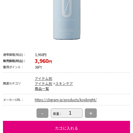
3,960
円
通常価格
(税込)
：
3,960
販売価格
(税込)
：
円
36
Pt
獲得ポイント：
アイテム別
アイテム別
>
スキンケア
関連カテゴリ
商品一覧
https://cligram.jp/products/kojibright/
メーカーURL：
-
+
数量：
カゴに入れる