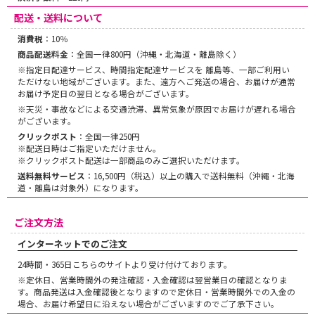
配送・送料について
消費税
：10％
商品配送料金
：全国一律800円（沖縄・北海道・離島除く）
※指定日配達サービス、時間指定配達サービスを 離島等、一部ご利用い
ただけない地域がございます。また、遠方へご発送の場合、お届けが通常
お届け予定日の翌日となる場合がございます。
※天災・事故などによる交通渋滞、異常気象が原因でお届けが遅れる場合
がございます。
クリックポスト
：全国一律250円
※配送日時はご指定いただけません。
※クリックポスト配送は一部商品のみご選択いただけます。
送料無料サービス
：16,500円（税込）以上の購入で送料無料（沖縄・北海
道・離島は対象外）になります。
ご注文方法
インターネットでのご注文
24時間・365日こちらのサイトより受け付けております。
※定休日、営業時間外の発注確認・入金確認は翌営業日の確認となりま
す。商品発送は入金確認後となりますので定休日・営業時間外での入金の
場合、お届け希望日に沿えない場合がございますのでご了承下さい。