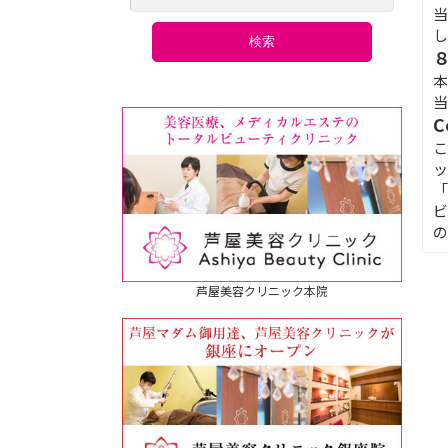
当
し
検索
本
当
こ
ッ
「
ビ
の
芦屋美容クリニック本院