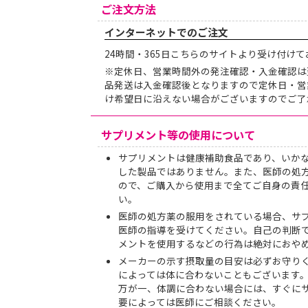
ご注文方法
インターネットでのご注文
24時間・365日こちらのサイトより受け付け
※定休日、営業時間外の発注確認・入金確認は
品発送は入金確認後となりますので定休日・営
け希望日に沿えない場合がございますのでご了
サプリメント等の使用について
サプリメントは健康補助食品であり、いか
した製品ではありません。また、医師の処
ので、ご購入から使用まで全てご自身の責
い。
医師の処方薬の服用をされている場合、サ
医師の指導を受けてください。自己の判断
メントを使用するなどの行為は絶対におや
メーカーの示す摂取量の目安は必ずお守り
によっては体に合わないこともございます
万が一、体調に合わない場合には、すぐに
要によっては医師にご相談ください。