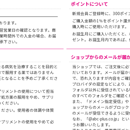
ポイントについて
新規会員ご登録時に、300ポイ
ご購入金額の1％をポイント還
ております。
購入時にご使用いただけます。
翌営業日の確認となります。商
お誕生月にご購入いただくと、
業時間外での入金の場合、お届
ゼント。お誕生月内であれば、
承下さい。
ショップからのメールが届
なる病気を治療することを目的と
当ショップでは、ご注文後に必
方で服用する薬ではありません
だいております。メールが届か
任となることを予めご了承くださ
で、恐れ入りますが内容をご確
プロバイダの設定などにより、
フォルダ以外に受信されている
プリメントの使用について担当
のすべてのフォルダをご確認く
で処方薬の服用をやめ、サプリ
また、「ドメイン指定受信」や
めください。
ョップからのメールがブロック
ください。使用者の体調や体質
のメールが受信できるように受
。
なお、「@abc-plus.co.
サプリメントの使用をやめて必
うお願いいたします。