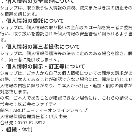
３．個人情報の安全管理について
ショップは、取り扱う個人情報の漏洩、滅失またはき損の防止そ
な措置を講じます。
４．個人情報の委託について
ショップは、個人情報の取り扱いの全部または一部を第三者に委
行い、取り扱いを委託された個人情報の安全管理が図られるよう
す。
５．個人情報の第三者提供について
ショップは、個人情報保護法等の法令に定めのある場合を除き、
く、第三者に提供致しません。
６．個人情報の開示・訂正等について
ショップは、ご本人から自己の個人情報についての開示の請求が
の際、ご本人であることが確認できない場合には、開示に応じま
人情報の内容に誤りがあり、ご本人から訂正・追加・削除の請求
対応致します。
の際、ご本人であることが確認できない場合には、これらの請求
営会社：株式会社ファイティ
舗名：ABCビューティーオンラインショップ
人情報保護管理責任者：伊沢 由美
合せ先：0797-62-8822
７．組織・体制