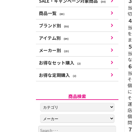
SALE・キャンペーン対象商品
(30)
当
商品一覧
切
(83)
ブランド別
当
(55)
を
アイテム別
ま
(84)
メーカー別
(23)
当
な
お得なセット購入
(2)
当
お得な定期購入
(2)
そ
個
に
商品検索
そ
運
店
個
問