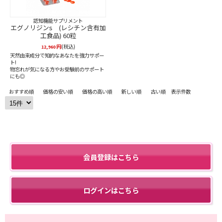
認知機能サプリメント
エグノリジンs (レシチン含有加
工食品) 60粒
円
(税込)
12,960
天然由来成分で知的なあなたを強力サポー
ト!
物忘れが気になる方やお受験前のサポート
にも◎
おすすめ順
価格の安い順
価格の高い順
新しい順
古い順
表示件数
会員登録はこちら
ログインはこちら