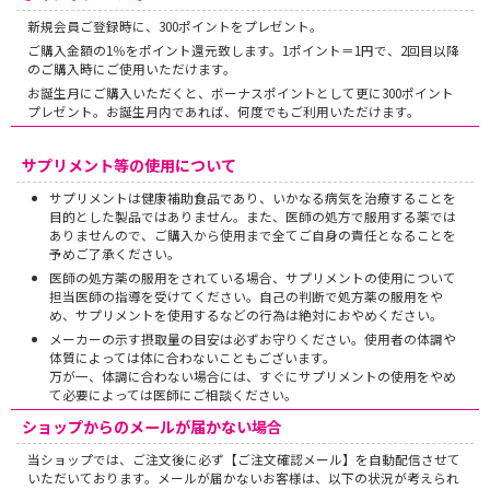
新規会員ご登録時に、300ポイントをプレゼント。
ご購入金額の1％をポイント還元致します。1ポイント＝1円で、2回目以降
のご購入時にご使用いただけます。
お誕生月にご購入いただくと、ボーナスポイントとして更に300ポイント
プレゼント。お誕生月内であれば、何度でもご利用いただけます。
サプリメント等の使用について
サプリメントは健康補助食品であり、いかなる病気を治療することを
目的とした製品ではありません。また、医師の処方で服用する薬では
ありませんので、ご購入から使用まで全てご自身の責任となることを
予めご了承ください。
医師の処方薬の服用をされている場合、サプリメントの使用について
担当医師の指導を受けてください。自己の判断で処方薬の服用をや
め、サプリメントを使用するなどの行為は絶対におやめください。
メーカーの示す摂取量の目安は必ずお守りください。使用者の体調や
体質によっては体に合わないこともございます。
万が一、体調に合わない場合には、すぐにサプリメントの使用をやめ
て必要によっては医師にご相談ください。
ショップからのメールが届かない場合
当ショップでは、ご注文後に必ず【ご注文確認メール】を自動配信させて
いただいております。メールが届かないお客様は、以下の状況が考えられ