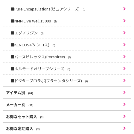
■Pure Encapsulations(ピュアシリーズ)
(1)
■NMN Live Well 15000
(3)
■エグノリジン
(1)
■KENCOS4(ケンコス)
(2)
■パースピレックス(Perspirex)
(3)
■ホルモードオリーブシリーズ
(3)
■ドクタープロラボ(プラセンタシリーズ)
(4)
アイテム別
(84)
メーカー別
(23)
お得なセット購入
(2)
お得な定期購入
(2)