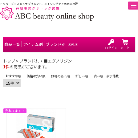
ドクターズコスメ＆サプリメント、エイジングケア商品の通販
商品一覧
アイテム別
ブランド別
SALE
ログイン
カート
トップ
>
ブランド別
> ■エグノリジン
1件
の商品がございます。
おすすめ順
価格の安い順
価格の高い順
新しい順
古い順
表示件数
売れてます！