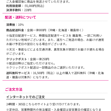
ご入金確認後に商品を発送させていただきます。
利用限度額
：:55,000円(税込)
決済手数料
：220円
配送・送料について
消費税
：10％
商品配送料金
：全国一律800円（沖縄・北海道・離島除く）
※指定日配達サービス、時間指定配達サービスを 離島等、一部ご利用い
ただけない地域がございます。また、遠方へご発送の場合、お届けが通常
お届け予定日の翌日となる場合がございます。
※天災・事故などによる交通渋滞、異常気象が原因でお届けが遅れる場合
がございます。
クリックポスト
：全国一律250円
※配送日時はご指定いただけません。
※クリックポスト配送は一部商品のみご選択いただけます。
送料無料サービス
：16,500円（税込）以上の購入で送料無料（沖縄・北海
道・離島は対象外）になります。
ご注文方法
インターネットでのご注文
24時間・365日こちらのサイトより受け付けております。
※定休日、営業時間外の発注確認・入金確認は翌営業日の確認となりま