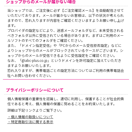
ショップからのメールが届かない場合
当ショップでは、ご注文後に必ず【ご注文確認メール】を自動配信させて
いただいております。メールが届かないお客様は、以下の状況が考えられ
ますので、恐れ入りますが内容をご確認くださいますようお願い申し上げ
ます。
プロバイダの設定などにより、迷惑メールフォルダなど、本来受信される
べきフォルダ以外に受信されている場合があります。まずはご利用のメー
ルソフトのすべてのフォルダをご確認ください。
また、「ドメイン指定受信」や「PCからのメール受信拒否設定」などに
よりショップからのメールがブロックされているケースがございます。シ
ョップからのメールが受信できるように受信設定をご確認ください。
なお、「@abc-plus.co.jp」というドメインを許可設定に加えていただき
ますようお願いいたします。
恐れ入りますが、携帯電話ごとの設定方法についてはご利用の携帯電話会
社へお問い合わせください。
プライバシーポリシーについて
個人情報保護の重要性を認識し、適切に利用し、保護することが社会的責
任であると考え、個人情報の保護に努めることをお約束いたします。
詳細は下記リンクよりご覧下さい。
・個人情報の取扱いについて
・特定商取引法に関する表示