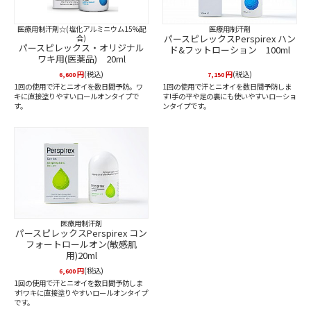
医療用制汗剤☆(塩化アルミニウム15%配
医療用制汗剤
パースピレックスPerspirex ハン
合)
パースピレックス・オリジナル
ド&フットローション 100ml
ワキ用(医薬品) 20ml
円
(税込)
円
(税込)
6,600
7,150
1回の使用で汗とニオイを数日間予防。ワ
1回の使用で汗とニオイを数日間予防しま
キに直接塗りやすいロールオンタイプで
す!手の平や足の裏にも使いやすいローショ
す。
ンタイプです。
医療用制汗剤
パースピレックスPerspirex コン
フォートロールオン(敏感肌
用)20ml
円
(税込)
6,600
1回の使用で汗とニオイを数日間予防しま
す!ワキに直接塗りやすいロールオンタイプ
です。