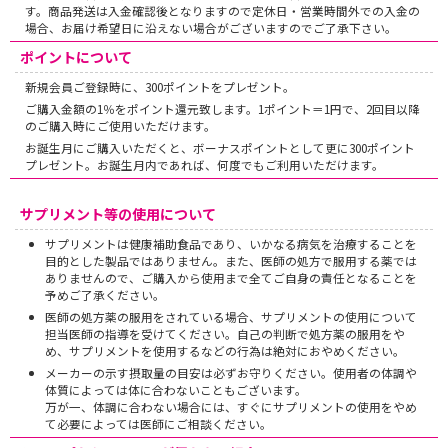
す。商品発送は入金確認後となりますので定休日・営業時間外での入金の
場合、お届け希望日に沿えない場合がございますのでご了承下さい。
ポイントについて
新規会員ご登録時に、300ポイントをプレゼント。
ご購入金額の1％をポイント還元致します。1ポイント＝1円で、2回目以降
のご購入時にご使用いただけます。
お誕生月にご購入いただくと、ボーナスポイントとして更に300ポイント
プレゼント。お誕生月内であれば、何度でもご利用いただけます。
サプリメント等の使用について
サプリメントは健康補助食品であり、いかなる病気を治療することを
目的とした製品ではありません。また、医師の処方で服用する薬では
ありませんので、ご購入から使用まで全てご自身の責任となることを
予めご了承ください。
医師の処方薬の服用をされている場合、サプリメントの使用について
担当医師の指導を受けてください。自己の判断で処方薬の服用をや
め、サプリメントを使用するなどの行為は絶対におやめください。
メーカーの示す摂取量の目安は必ずお守りください。使用者の体調や
体質によっては体に合わないこともございます。
万が一、体調に合わない場合には、すぐにサプリメントの使用をやめ
て必要によっては医師にご相談ください。