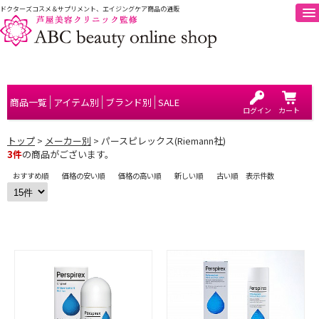
ドクターズコスメ＆サプリメント、エイジングケア商品の通販
商品一覧
アイテム別
ブランド別
SALE
ログイン
カート
トップ
>
メーカー別
> パースピレックス(Riemann社)
3件
の商品がございます。
おすすめ順
価格の安い順
価格の高い順
新しい順
古い順
表示件数